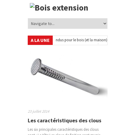
A LA UNE
de lin : recettes et usages inattendus pour le bois (et la maison)
•
Quand et com
 pièces rétro (années 50–70) à chiner et comment les intégrer aujourd’hui
•
Q
23 juillet 2014
Les caractéristiques des clous
Les six principales caractéristiques des clous