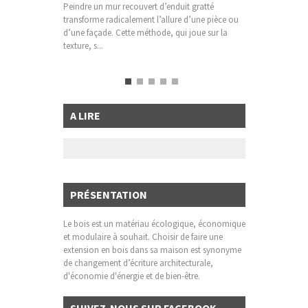
alterna
’enduit gratté
Beaucoup la relèguent aux rayons des produits
allure d’une pièce ou
oubliés. Pourtant, l’huile de lin connaît
Des murs qu
e, qui joue sur la
aujourd’hui un regain de popularité qui ne
sa tenue, p
surprend plus grand...
courent tell
constat......
A LIRE
PRÉSENTATION
Le bois est un matériau écologique, économique
et modulaire à souhait. Choisir de faire une
extension en bois dans sa maison est synonyme
de changement d’écriture architecturale,
d'économie d'énergie et de bien-être.